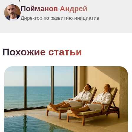
+7 (800) 600-34-63
СЦЕНАРИИ
ОТДЫХА
АТМОСФЕРА
ОТЕЛЯ
НОМЕР
ГАСТРОНОМИЧЕСКИЕ ВПЕЧАТЛЕНИЯ
ВЕСЕЛОВКА
МЕРОПРИЯТИЯ
КАК ДОБРАТЬСЯ
БЛОГ
ДОКУМЕНТАЦИЯ
ПОЛИТИКА ОБРАБОТКИ ПЕРСОНАЛЬНЫХ ДАННЫХ
©
2026 VESELOVKA EXPERIENCE
ООО "ВЕСЕЛОВКА ЭКСПИРИЕНС"
ИНН 2301115947 ОГРН 1252300010269
КРАСНОДАРСКИЙ КРАЙ, П.ВЕСЕЛОВКА, УЛ.
МОРСКАЯ, 11