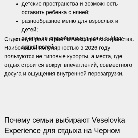
море.
При этом каждый член семьи может выбирать
свой темп отдыха. Пока дети находятся на
мастер-классе или в игровой комнате, взрослые
могут отправиться на массаж или погрузиться в
мир водных активностей.
Для многих именно такой подход становится
более комфортным вариантом отдыха с детьми
на море в отеле в 2026 году.
Приглашаем познакомиться со сценарием
«Семья», форматами проживания, активностями
и атмосферой
Veselovka Experience
.