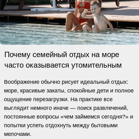
постоянный поиск компромиссов постепенно
начинает утомлять.
Именно поэтому все популярнее становятся
отели с готовыми сценариями отдыха. Такой
формат помогает снять с родителей часть
организационной нагрузки и делает поездку
более насыщенной без ощущения спешки.
Как выбрать семейный отель с
готовыми сценариями отдыха
При выборе где отдохнуть с детьми у моря важно
обращать внимание не только на номерной фонд
или расстояние до пляжа. Главная особенность
такого формата — в том, как организован сам
отдых для семьи в течение всей поездки.