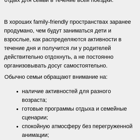
для ребенка, но и для родителей.
Концепция пространства отличается от
большинства классических отелей у моря. В VE
акцент сделан не только на проживании, но и на
самом сценарии отдыха: совместном досуге,
активностях и возможности переключиться от
городской рутины.
В рамках сценария «
Семья
» можно чередовать
спокойные дни у моря с активностями и
совместным досугом.
Например:
кататься на велосипедах вдоль
виноградников;
посещать мастер-классы;
проводить время в подогреваемом
бассейне;
участвовать в outdoor-активностях;
отдыхать на пляже с мягким входом в