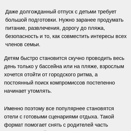
В хороших family-friendly пространствах заранее
продумано, чем будут заниматься дети и
взрослые, как распределяются активности в
течение дня и получится ли у родителей
действительно отдохнуть, а не постоянно
организовывать досуг самостоятельно.
Обычно семьи обращают внимание на:
наличие активностей для разного
возраста;
готовые программы отдыха и семейные
сценарии;
спокойную атмосферу без перегруженной
анимации;
детские пространства и возможность
оставить ребенка с няней;
разнообразное меню для взрослых и
детей;
сочетание спокойного отдыха и outdoor-
Отдельную роль играет атмосфера пространства.
активностей.
Наибольшей популярностью в 2026 году