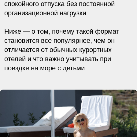
Почему семейный отдых на море
часто оказывается утомительным
Воображение обычно рисует идеальный отдых:
море, красивые закаты, спокойные дети и полное
ощущение перезагрузки. На практике все
выглядит немного иначе — поиск развлечений,
постоянные вопросы «чем займемся сегодня?» и
попытки успеть отдохнуть между бытовыми
мелочами.
Даже долгожданный отпуск с детьми требует
большой подготовки. Нужно заранее продумать
питание, развлечения, дорогу до пляжа,
безопасность и то, как совместить интересы всех
членов семьи.
Детям быстро становится скучно проводить весь
день только у бассейна или на пляже, взрослым
хочется отойти от городского ритма, а