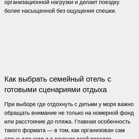
пользуются не типовые курорты, а места, где
отдых строится вокруг впечатлений, совместного
досуга и ощущения внутренней перезагрузки.
Почему семьи выбирают Veselovka
Experience для отдыха на Черном
море
Veselovka Experience — пространство на
Таманском полуострове между Анапой и
Таманью. Здесь нет ощущения перегруженного
курорта с шумной анимацией и плотным потоком
туристов. Вместо этого — море, простор и
атмосфера, в которой отдых превращается в
череду новых впечатлений, совместных открытий
и ярких эмоций.
Для многих семей это становится ответом на
вопрос, где отдохнуть с детьми на Черном море
так, чтобы поездка была комфортной не только