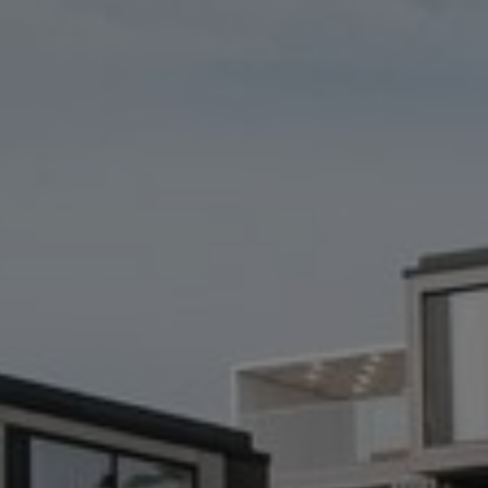
ых на Черном мо
перезагрузки: от