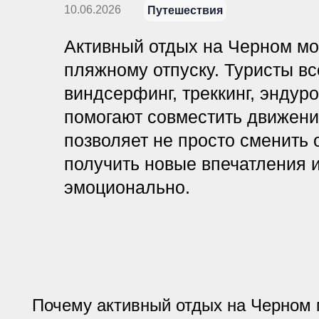
Почему активный отдых на Черном море
отпуску
Отпуск на море по-прежнему остается одним из самы
сам подход к поездке меняется. Туристам уже недост
дней на пляже и вернуться домой с ощущением, что 
Пассивный отдых не всегда дает нужное восстановле
людям важны не только сон и комфорт, но и смена со
маршруты и занятия, которые помогают переключить
По данным АТОР, в 2026 году внутреннее Черноморс
Краснодарский край остается в лидерах.
Поэтому растет интерес к активному отдыху на Черно