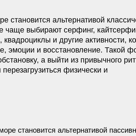
 становится альтернативой пассивному
х востребованных форматов отдыха в России. Но
аточно просто приехать к воде, провести несколько
отпуск прошел слишком быстро.
ние. После перегруженного рабочего ритма многим
стояния: движение, эмоции, природа, новые
 внимание.
кое побережье показывает рост продаж на 17%, а
м море. Туристы выбирают не только отели и