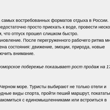
виды спорта, пройти пеший маршрут, покататься на
иться с единомышленниками или встроиться в
птируется под этот запрос. Вместо стандартного
ированные на активный образ жизни, outdoor-среду
eselovka Experience, где проживание сочетается с
средой Черного моря.
 но и как способ быстрее переключиться,
нной смены ритма.
рном море становятся наиболее популярным
or-форматов и его нередко называют
тивности, маршруты по природным локациям,
тия.