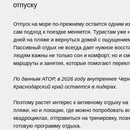
пляжи, но и локации, где можно попробовать водные 
квадроциклах, отправиться на тренировку, познаком
готовую программу отдыха.
Инфраструктура Краснодарского края постепенно ада
размещения у моря появляются пространства, ориент
и отдых с впечатлениями. Один из таких примеров – V
активностями, программами, комьюнити и природной 
Активный отдых у моря работает не только как спорт,
восстановить энергию и получить ощущение полноце
Какие форматы активного отдыха на Че
Черноморское побережье подходит для разных outdo
адреналиновым раем. Здесь развиваются водные ак
кемпы, групповые программы и спортивные мероприя