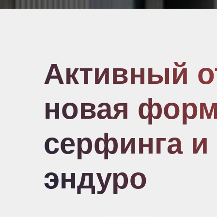
серфинга и ка
эндуро
10.06.2026
Путешествия
Активный отдых на Черном море с
пляжному отпуску. Туристы все ча
виндсерфинг, треккинг, эндуро, кв
помогают совместить движение, э
позволяет не просто сменить обста
получить новые впечатления и пер
эмоционально.