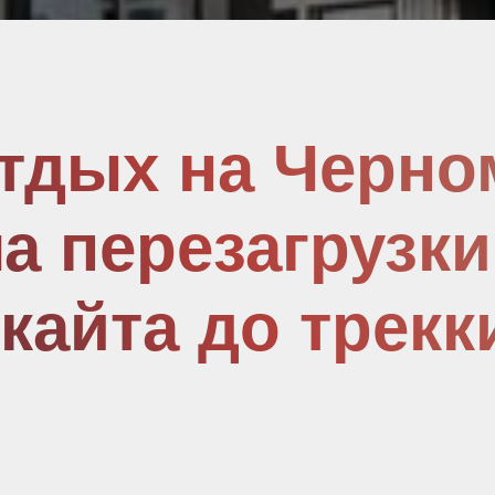
йта до треккинга
тановится альтернативой классическому
ще выбирают серфинг, кайтсерфинг,
адроциклы и другие активности, которые
моции и восстановление. Такой формат
новку, а выйти из привычного ритма,
езагрузиться физически и