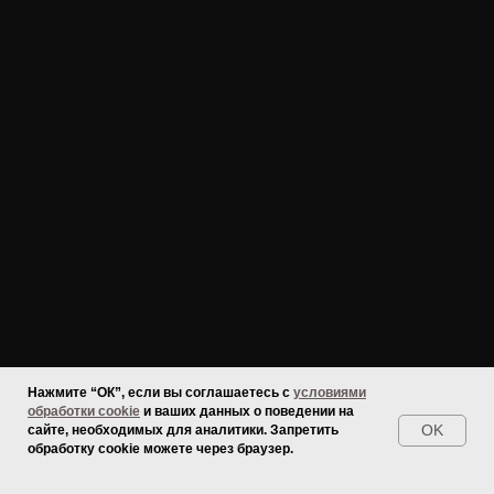
Номера
Standart
Superior
Family studio
Standart
Нажмите “ОК”, если вы соглашаетесь с
условиями
обработки cookie
и ваших данных о поведении на
OK
сайте, необходимых для аналитики. Запретить
обработку cookie можете через браузер.