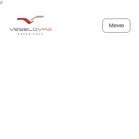
//
Меню
Проведи тренинг
в пятизвездочном
отеле
на черном море