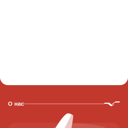
Провести тренинг
О нас
Почему мероприятие
в Veselovka
Experience это
круто?