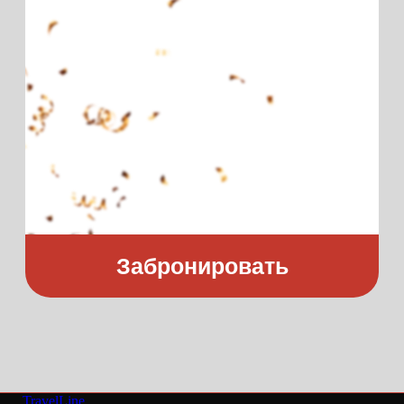
Забронировать
Новогодняя
программа
Камерный праздник для семей
и близких компаний
Старейший уличный
театр России —
странствующие куклы
TravelLine