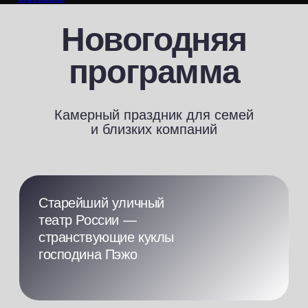
господина Пэжо
Живая
Мастер-классы
музыка
и игры
Детский
Новый год
Перформансы
DJ и танцы