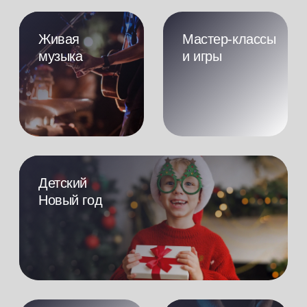
Авторская кухня в формате
новогоднего буфета
Здесь всё
продумано, чтобы
вы просто приехали
и наслаждались
отдыхом
Проживание
Питание