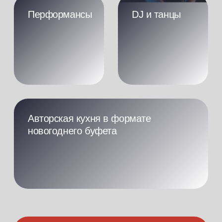
Уютный номер
Полный
категории
пансион,
«Стандарт»
напитки и бар
Формат
Стоимость
Новогодняя
126 320 ₽
программа
и праздничный
113 688 ₽
ужин
для двоих
Проведите новогодние каникулы
с 30 декабря по 2 января
+7
Забронировать даты
Нажимая на кнопку, вы даете
согласие
на
обработку
персональных данных