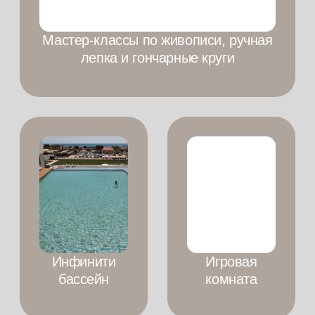
+7 (800) 600-34-63
СЦЕНАРИИ
ОТДЫХА
АТМОСФЕРА
ОТЕЛЯ
НОМЕР
ГАСТРОНОМИЧЕСКИЕ ВПЕЧАТЛЕНИЯ
ВЕСЕЛОВКА
МЕРОПРИЯТИЯ
КАК ДОБРАТЬСЯ
БЛОГ
ДОКУМЕНТАЦИЯ
ПОЛИТИКА ОБРАБОТКИ ПЕРСОНАЛЬНЫХ ДАННЫХ
©
2026 VESELOVKA EXPERIENCE
ООО "ВЕСЕЛОВКА ЭКСПИРИЕНС"
ИНН 2301115947 ОГРН 1252300010269
КРАСНОДАРСКИЙ КРАЙ, П.ВЕСЕЛОВКА, УЛ.
МОРСКАЯ, 11