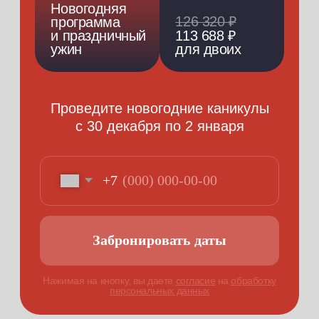
Массаж и банные церемонии
с погружением в культуру парения
10-метровый скалодром и 5 трасс
с разным уровнем сложности