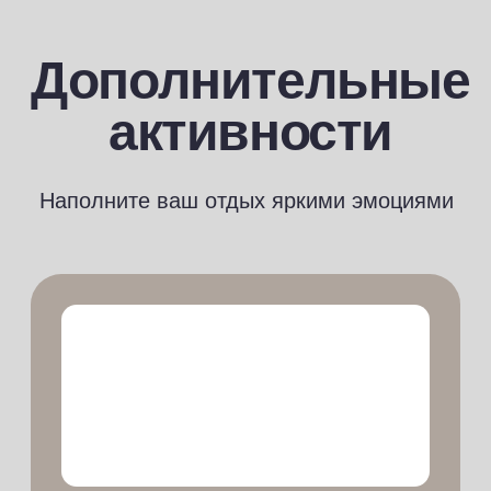
Мастер-классы по живописи, ручная
лепка и гончарные круги
Инфинити
Игровая
бассейн
комната